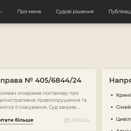
Про мене
Судові рішення
Публікаці
права № 405/6844/24
Напря
озивач оскаржив постанову про
Кримі
дміністративне правопорушення та
омігся її скасування. Суд закрив
Сімей
праву і стягнув судовий збір на
Цивіл
итати більше
20.02.26
ористь позивача.