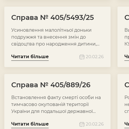
Справа № 405/5493/25
С
Усиновлення малолітньої доньки
В
подружжя та внесення змін до
п
свідоцтва про народження дитини,
К
включно із зміною прізвища, по
ч
Читати більше
20.02.26
Ч
батькові та зазначенням
а
усиновлювача.
Справа № 405/889/26
С
Встановлення факту смерті особи на
Р
тимчасово окупованій території
н
України для подальшої державної
с
реєстрації та оформлення спадкових
в
Читати більше
20.02.26
Ч
прав.
с