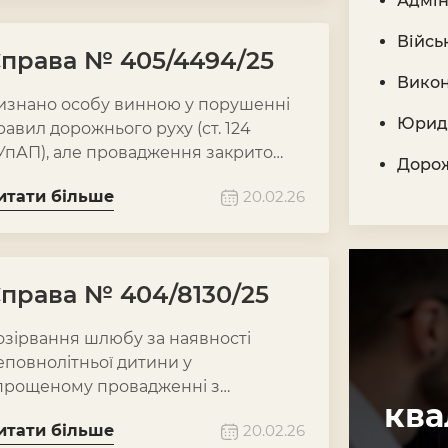
Адмін
Війсь
права № 405/4494/25
Викон
изнано особу винною у порушенні
Юриди
равил дорожнього руху (ст. 124
УпАП), але провадження закрито
Дорож
ерез закінчення строку накладення
итати більше
20.02.26
дміністративного стягнення.
права № 404/8130/25
озірвання шлюбу за наявності
еповнолітньої дитини у
прощеному провадженні з
ква
изнанням позову відповідачем та
итати більше
20.02.26
тягненням судового збору.