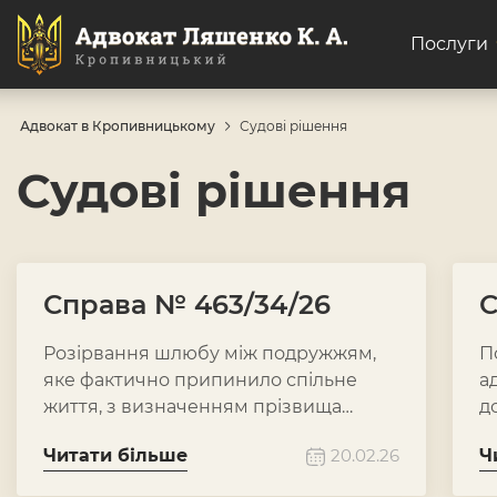
Послуги
Адвокат в Кропивницькому
Судові рішення
Судові рішення
Справа № 463/34/26
С
Розірвання шлюбу між подружжям,
П
яке фактично припинило спільне
а
життя, з визначенням прізвища
д
позивачу та стягненням судових
с
Читати більше
20.02.26
Ч
витрат.
к