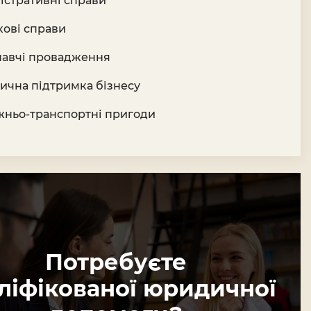
істративні справи
кові справи
авчі провадження
чна підтримка бізнесу
ньо-транспортні пригоди
Потребуєте
ліфікованої юридичної