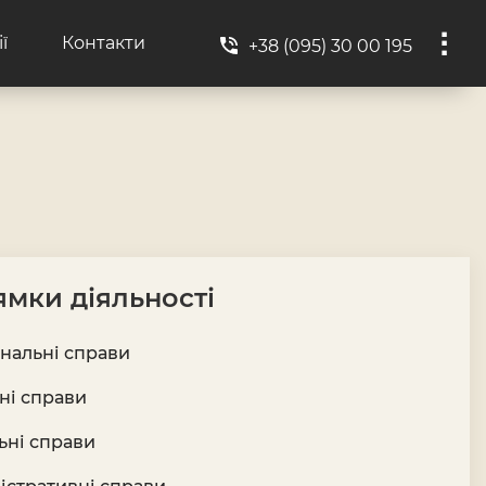
ї
Контакти
+38 (095) 30 00 195
мки діяльності
нальні справи
ні справи
ьні справи