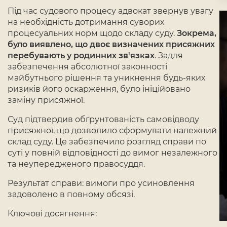
Під час судового процесу адвокат звернув увагу
на необхідність дотримання суворих
процесуальних норм щодо складу суду.
Зокрема,
було виявлено, що двоє визначених присяжних
перебувають у родинних зв'язках
. Задля
забезпечення абсолютної законності
майбутнього рішення та уникнення будь-яких
ризиків його оскарження, було ініційовано
заміну присяжної.
Суд підтвердив обґрунтованість самовідводу
присяжної, що дозволило сформувати належний
склад суду. Це забезпечило розгляд справи по
суті у повній відповідності до вимог незалежного
та неупередженого правосуддя.
Результат справи: вимоги про усиновлення
задоволено в повному обсязі.
Ключові досягнення: