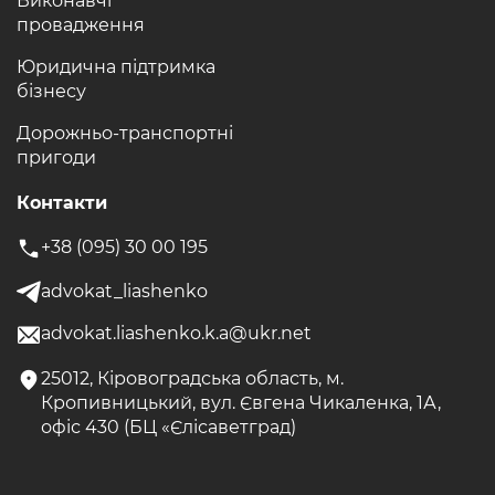
Виконавчі
провадження
Юридична підтримка
бізнесу
Дорожньо-транспортні
пригоди
Контакти
+38 (095) 30 00 195
advokat_liashenko
advokat.liashenko.k.a@ukr.net
25012, Кіровоградська область, м.
Кропивницький, вул. Євгена Чикаленка, 1А,
офіс 430 (БЦ «Єлісаветград)