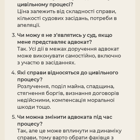
цивільному процесі?
Ціна залежить від складності справи,
кількості судових засідань, потреби в
апеляції.
Чи можу я не з’являтись у суд, якщо
мене представляє адвокат?
Так. Усі дії в межах доручення адвокат
може виконувати самостійно, включно
з участю в засіданнях.
Які справи відносяться до цивільного
процесу?
Розлучення, поділ майна, спадщина,
стягнення боргів, визнання договорів
недійсними, компенсація моральної
шкоди тощо.
Чи можна змінити адвоката під час
процесу?
Так, але це може вплинути на динаміку
справи, тому варто обрати фахівця з