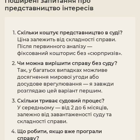
Поширені запитання про
представництво інтересів
Скільки коштує представництво в суді?
Ціна залежить від складності справи.
Після первинного аналізу —
фіксований кошторис без «сюрпризів».
Чи можна вирішити справу без суду?
Так, у багатьох випадках можливе
досягнення мирової угоди або
досудове врегулювання — я завжди
розглядаю цей варіант першим.
Скільки триває судовий процес?
У середньому — від 2 до 6 місяців,
залежно від завантаженості суду та
складності справи.
Що робити, якщо вже програли
справу?