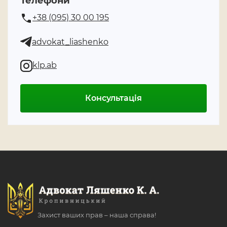
Телефони
+38 (095) 30 00 195
advokat_liashenko
klp.ab
Консультація
Захист ваших прав – наша справа!