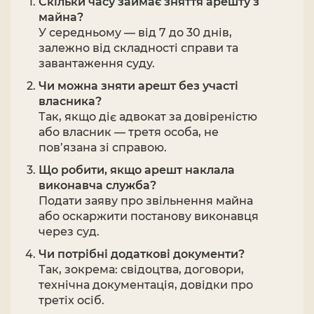
Скільки часу займає зняття арешту з
майна?
У середньому — від 7 до 30 днів,
залежно від складності справи та
завантаження суду.
Чи можна зняти арешт без участі
власника?
Так, якщо діє адвокат за довіреністю
або власник — третя особа, не
пов’язана зі справою.
Що робити, якщо арешт наклала
виконавча служба?
Подати заяву про звільнення майна
або оскаржити постанову виконавця
через суд.
Чи потрібні додаткові документи?
Так, зокрема: свідоцтва, договори,
технічна документація, довідки про
третіх осіб.