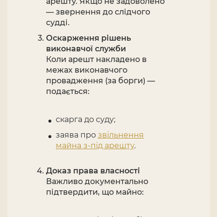
арешту. Якщо не задоволено
— звернення до слідчого
судді.
Оскарження рішень
виконавчої служби
Коли арешт накладено в
межах виконавчого
провадження (за борги) —
подається:
скарга до суду;
заява про
звільнення
майна з-під арешту
.
Доказ права власності
Важливо документально
підтвердити, що майно: