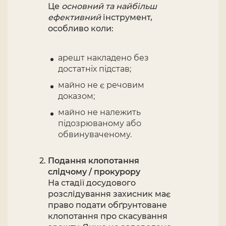
Це
основний та найбільш
ефективний
інструмент,
особливо коли:
арешт накладено без
достатніх підстав;
майно не є речовим
доказом;
майно не належить
підозрюваному або
обвинуваченому.
Подання клопотання
слідчому / прокурору
На стадії досудового
розслідування захисник має
право подати обґрунтоване
клопотання про скасування