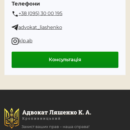
Телефони
+38 (095) 30 00 195
advokat_liashenko
klp.ab
Консультація
Захист ваших прав – наша справа!