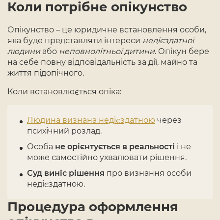
Коли потрібне опікунство
Опікунство – це юридичне встановлення особи,
яка буде представляти інтереси
недієздатної
людини
або
неповнолітньої дитини
. Опікун бере
на себе повну відповідальність за дії, майно та
життя підопічного.
Коли встановлюється опіка:
Людина визнана недієздатною
через
психічний розлад.
Особа
не орієнтується в реальності
і не
може самостійно ухвалювати рішення.
Суд виніс рішення
про визнання особи
недієздатною.
Процедура оформлення