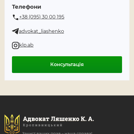
Телефони
+38 (095) 30 00 195
advokat_liashenko
klp.ab
Консультація
Захист ваших прав – наша справа!