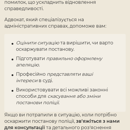
помилок, що ускладнить відновлення
справедливості.
Адвокат, який спеціалізується на
адміністративних справах, допоможе вам:
Оцінити ситуацію
та вирішити, чи варто
оскаржувати постанову.
Підготувати
правильно оформлену
апеляцію
.
Професійно
представляти ваші
інтереси
в суді.
Використовувати всі можливі законні
способи для
скасування або зміни
постанови поліції
.
Якщо ви потрапили в ситуацію, коли потрібно
оскаржити постанову поліції,
зв'яжіться з нами
для консультації
та детального роз'яснення