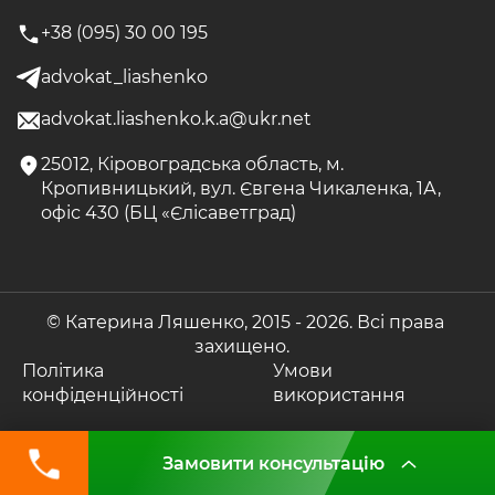
+38 (095) 30 00 195
advokat_liashenko
advokat.liashenko.k.a@ukr.net
25012, Кіровоградська область, м.
Кропивницький, вул. Євгена Чикаленка, 1А,
офіс 430 (БЦ «Єлісаветград)
© Катерина Ляшенко, 2015 -
2026. Всі права
захищено.
Політика
Умови
конфіденційності
використання
Замовити консультацію