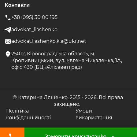
Контакти
+38 (095) 30 00 195
advokat_liashenko
advokat.liashenko.k.a@ukr.net
25012, Кіровоградська область, м.
Кропивницький, вул. Євгена Чикаленка, 1А,
офіс 430 (БЦ «Єлісаветград)
© Катерина Ляшенко, 2015 -
2026. Всі права
захищено.
Політика
Умови
конфіденційності
використання
Замовити консультацію