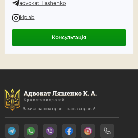
advokat_liashenko
klp.ab
Консультація
Захист ваших прав – наша справа!