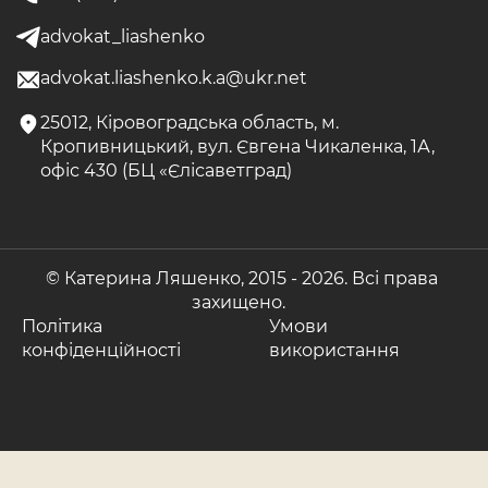
advokat_liashenko
advokat.liashenko.k.a@ukr.net
25012, Кіровоградська область, м.
Кропивницький, вул. Євгена Чикаленка, 1А,
офіс 430 (БЦ «Єлісаветград)
© Катерина Ляшенко, 2015 -
2026. Всі права
захищено.
Політика
Умови
конфіденційності
використання